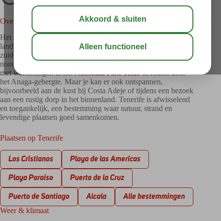
Over Tenerife
Het eiland Tenerife wordt gekenmerkt door vulkanische
landschappen, groene valleien en donkere lavastranden. In het
zuiden vind je veel zon, badplaatsen en stranden, terwijl het
noorden groener en ruiger is. Op Tenerife kan je actief zijn,
met wandelingen in het
Nationaal Park Teide
of routes door
het Anaga-gebergte. Maar je kan er ook ontspannen,
bijvoorbeeld aan de kust bij Costa Adeje of tijdens een bezoek
aan een rustig dorp in het binnenland. Tenerife is afwisselend
en toegankelijk, een bestemming waar natuur, strand en
levendige plaatsen goed samenkomen.
Plaatsen op Tenerife
Los Cristianos
Playa de las Americas
Playa Paraiso
Puerto de la Cruz
Puerto de Santiago
Alcala
Alle bestemmingen
Weer & klimaat