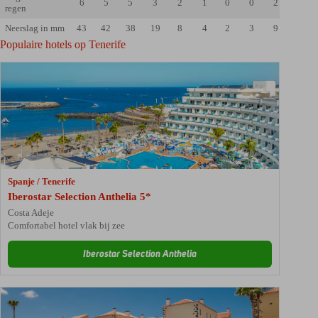
6
5
5
3
2
1
0
0
2
4
regen
Neerslag in mm
43
42
38
19
8
4
2
3
9
26
Populaire hotels op Tenerife
Spanje / Tenerife
Iberostar Selection Anthelia 5*
Costa Adeje
Comfortabel hotel vlak bij zee
Iberostar Selection Anthelia