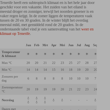
Tenerife heeft een subtropisch klimaat en is het hele jaar door
geschikt voor een vakantie. Het zuiden van het eiland is
meestal droger en zonniger, terwijl het noorden groener is en
vaker regen krijgt. In de zomer liggen de temperaturen vaak
tussen de 20 en 30 graden. In de winter blijft het overdag
meestal mild, met gemiddeld rond de 20 graden. In de
onderstaande tabel vind je een samenvatting van het
weer en
klimaat op Tenerife
.
Jan
Feb
Mrt
Apr
Mei
Jun
Jul
Aug
Sep
Okt
Temperatuur
☀️
☀️
☀️
☀️
☀️
☀️
☀️
☀️
☀️
☀️
& klimaat
Max °C
20
20
21
22
23
25
27
28
27
25
Min °C
14
14
14
15
16
18
19
20
20
19
Zonuren per
6
8
8
8
8
10
10
10
7
7
dag
Zeetemperatuur
20
19
19
19
20
21
22
23
24
24
°C
💧
💧
💧
Neerslag
💧
💧
-
-
-
💧
💧
💧
💧
💧
Dagen met