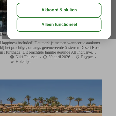
Desert Rose: jouw thuis aan de Rode Zee
Happiness included! Dat merk je meteen wanneer je aankomt
bij het prachtige, onlangs gerenoveerde 5-sterren Desert Rose
in Hurghada. Dit prachtige familie gerunde All Inclusive…
Niki Thijssen
30 april 2026
Egypte
Hoteltips