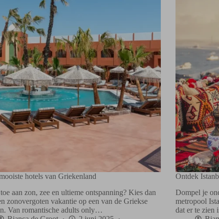
mooiste hotels van Griekenland
Ontdek Istan
j toe aan zon, zee en ultieme ontspanning? Kies dan
Dompel je ond
en zonovergoten vakantie op een van de Griekse
metropool Ista
en. Van romantische adults only…
dat er te zie
Bianca de Groot
2 juni 2025
Bian