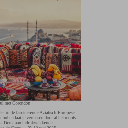
bul met Corendon
er in de fascinerende Aziatisch-Europese
nbul en laat je verrassen door al het moois
n is. Denk aan indrukwekkende…
ca de Groot
12 mei 2025