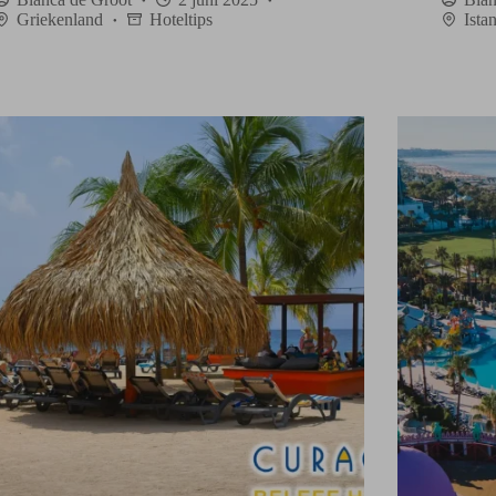
Griekenland
Hoteltips
Ista