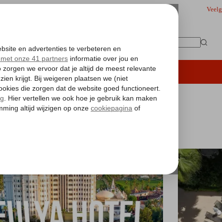
Veelg
Geen
resultaten
iding
Hoteltips
Vakantie boeken