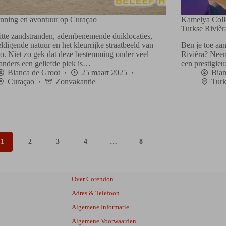
nning en avontuur op Curaçao
Kamelya Colle
Turkse Rivièr
itte zandstranden, adembenemende duiklocaties,
digende natuur en het kleurrijke straatbeeld van
Ben je toe aan
o. Niet zo gek dat deze bestemming onder veel
Rivièra? Neem
anders een geliefde plek is…
een prestigie
Bianca de Groot
25 maart 2025
Bian
Curaçao
Zonvakantie
Turk
1
2
3
4
…
8
Over Corendon
Adres & Telefoon
Algemene Informatie
Algemene Voorwaarden