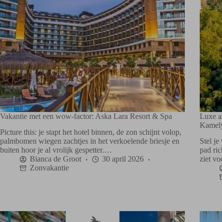
Vakantie met een wow-factor: Aska Lara Resort & Spa
Luxe a
Kamel
Picture this: je stapt het hotel binnen, de zon schijnt volop,
palmbomen wiegen zachtjes in het verkoelende briesje en
Stel j
buiten hoor je al vrolijk gespetter.…
pad ri
Bianca de Groot
30 april 2026
ziet v
Zonvakantie