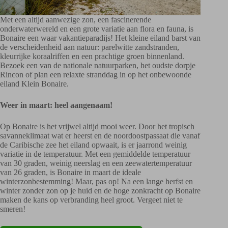
Met een altijd aanwezige zon, een fascinerende
onderwaterwereld en een grote variatie aan flora en fauna, is
Bonaire een waar vakantieparadijs! Het kleine eiland barst van
de verscheidenheid aan natuur: parelwitte zandstranden,
kleurrijke koraalriffen en een prachtige groen binnenland.
Bezoek een van de nationale natuurparken, het oudste dorpje
Rincon of plan een relaxte stranddag in op het onbewoonde
eiland Klein Bonaire.
Weer in maart: heel aangenaam!
Op Bonaire is het vrijwel altijd mooi weer. Door het tropisch
savanneklimaat wat er heerst en de noordoostpassaat die vanaf
de Caribische zee het eiland opwaait, is er jaarrond weinig
variatie in de temperatuur. Met een gemiddelde temperatuur
van 30 graden, weinig neerslag en een zeewatertemperatuur
van 26 graden, is Bonaire in maart de ideale
winterzonbestemming! Maar, pas op! Na een lange herfst en
winter zonder zon op je huid en de hoge zonkracht op Bonaire
maken de kans op verbranding heel groot. Vergeet niet te
smeren!