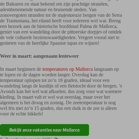
de Balearen en staat bekend om zijn prachtige stranden,
adembenemende natuur en bruisende steden. Van
zonovergoten stranden tot de majestueuze bergen van de Serra
de Tramuntana, het eiland heeft voor iedereen wel wat. Breng
een bezoek aan de historische hoofdstad Palma de Mallorca,
geniet van een wandeling door de pittoreske dorpjes of ontdek
de vele culturele bezienswaardigheden. Vergeet vooral niet te
genieten van de heerlijke Spaanse tapas en wijnen!
Weer in maart: aangenaam lenteweer
In maart beginnen de
temperaturen op Mallorca
langzaam op
te lopen en de dagen worden langer. Overdag kan de
temperatuur oplopen tot zo’n 18 graden, ideaal voor een
wandeling langs de kustlijn of een fietstocht door de bergen. ’s
Avonds kan het wel wat afkoelen, dus zorg voor wat warmere
kleding. In maart valt er wel wat neerslag, maar over het
algemeen is het droog en zonnig. De zeetemperatuur is nog
wel fris met zo’n 15 graden, dus een duik in de zee is alleen
voor de echte bikkels!
Bekijk onze vakanties naar Mallorca