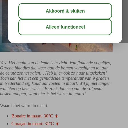
Yes! Het begin van de lente is in zicht. Van fluitende vogeltjes,
Groene blaadjes die weer aan de bomen verschijnen tot aan
de eerste zonnestralen… Heb jij er ook zo naar uitgekeken?
Toch kan het met een gemiddelde temperatuur van 9 graden
in Nederland erg koud aanvoelen in maart. Wil jij niet langer
wachten op beter weer? Bezoek dan een van de volgende
bestemmingen, want hier is het warm in maart!
Waar is het warm in maart
Bonaire in maart: 30°C ☀️
Curaçao in maart: 31°C ☀️