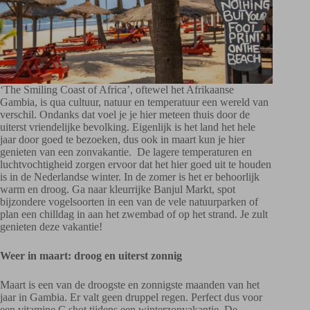
‘The Smiling Coast of Africa’, oftewel het Afrikaanse
Gambia, is qua cultuur, natuur en temperatuur een wereld van
verschil. Ondanks dat voel je je hier meteen thuis door de
uiterst vriendelijke bevolking. Eigenlijk is het land het hele
jaar door goed te bezoeken, dus ook in maart kun je hier
genieten van een zonvakantie. De lagere temperaturen en
luchtvochtigheid zorgen ervoor dat het hier goed uit te houden
is in de Nederlandse winter. In de zomer is het er behoorlijk
warm en droog. Ga naar kleurrijke Banjul Markt, spot
bijzondere vogelsoorten in een van de vele natuurparken of
plan een chilldag in aan het zwembad of op het strand. Je zult
genieten deze vakantie!
Weer in maart: droog en uiterst zonnig
Maart is een van de droogste en zonnigste maanden van het
jaar in Gambia. Er valt geen druppel regen. Perfect dus voor
een vitamine C shot tijdens een winterzonvakantie. De