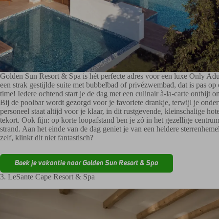
Golden Sun Resort & Spa is hét perfecte adres voor een luxe Only Adul
een strak gestijlde suite met bubbelbad of privézwembad, dat is pas op e
time! Iedere ochtend start je de dag met een culinair à-la-carte ontbijt 
Bij de poolbar wordt gezorgd voor je favoriete drankje, terwijl je onde
personeel staat altijd voor je klaar, in dit rustgevende, kleinschalige ho
tekort. Ook fijn: op korte loopafstand ben je zó in het gezellige centru
strand. Aan het einde van de dag geniet je van een heldere sterrenhem
zelf, klinkt dit niet fantastisch?
Boek je vakantie naar Golden Sun Resort & Spa
3. LeSante Cape Resort & Spa