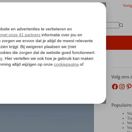
Veelg
Geen
resultaten
iding
Hoteltips
Vakantie boeken
Volg ons 
Facebo
Inst
Pi
Populaire
Wa
To
We
Wa