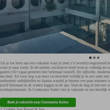
Als je toe bent aan een vakantie waar je (met z’n tweeën) ongestoord ku
waar je naar zoekt. In dit unieke, exclusieve hotel kom je volledig tot
gasten (16+) gaat genieten hier helemaal vanzelf. De stijlvolle, moderne
me-time. En voor nog wat meer exclusiviteit verblijf je in een suite m
authentiek ontbijtbuffet en daarna wandel je binnen een paar minuten naa
jezelf helemaal in de watten leggen in de spa. Sluit de dag af met een w
rooftoprestaurant. In Contessina Suites vier je vakantie in een heerlijk r
Boek je vakantie naar Contessina Suites
2. Golden Sun Resort & Spa