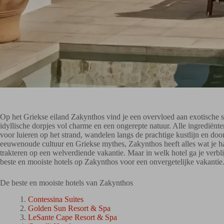
Op het Griekse eiland Zakynthos vind je een overvloed aan exotische 
idyllische dorpjes vol charme en een ongerepte natuur. Alle ingrediënt
voor luieren op het strand, wandelen langs de prachtige kustlijn en do
eeuwenoude cultuur en Griekse mythes, Zakynthos heeft alles wat je ha
trakteren op een welverdiende vakantie. Maar in welk hotel ga je verb
beste en mooiste hotels op Zakynthos voor een onvergetelijke vakantie
De beste en mooiste hotels van Zakynthos
Contessina Suites
Golden Sun Resort & Spa
LeSante Cape Resort & Spa