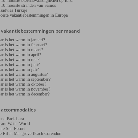
 10 mooiste bezienswaardigheden op Ibiza
 10 mooiste stranden van Samos
isadvies Turkije
oiste vakantiebestemmingen in Europa
e vakantiebestemmingen per maand
ar is het warm in januari?
ar is het warm in februari?
ar is het warm in maart?
ar is het warm in april?
ar is het warm in mei?
ar is het warm in juni?
ar is het warm in juli?
ar is het warm in augustus?
ar is het warm in september?
ar is het warm in oktober?
ar is het warm in november?
ar is het warm in december?
e accommodaties
and Park Lara
eam Water World
nte Sun Resort
e Rif at Mangrove Beach Corendon