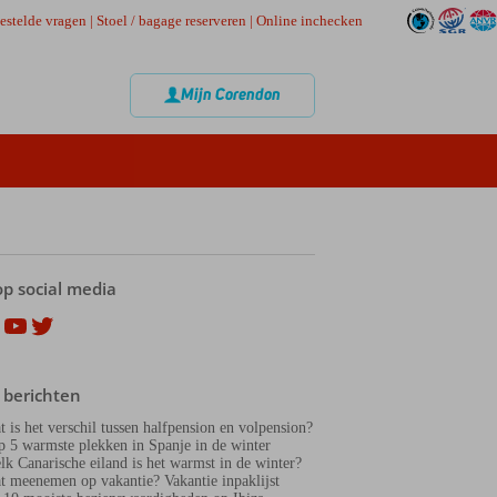
estelde vragen
|
Stoel / bagage reserveren
|
Online inchecken
Mijn Corendon
op social media
ok
agram
nterest
YouTube
Twitter
 berichten
t is het verschil tussen halfpension en volpension?
p 5 warmste plekken in Spanje in de winter
lk Canarische eiland is het warmst in de winter?
t meenemen op vakantie? Vakantie inpaklijst