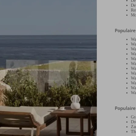
De
De
Re
Mo
Populair
Wa
Wa
Wa
Wa
Wa
Wa
Wa
Wa
Wa
Wa
Wa
Wa
Populair
Gr
Dr
Za
Th