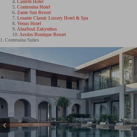
Castelli Hotel
Contessina Hotel
Zante Sun Resort
Lesante Classic Luxury Hotel & Spa
Venus Hotel
AluaSoul Zakynthos
Aeolos Boutique Resort
1. Contessina Suites