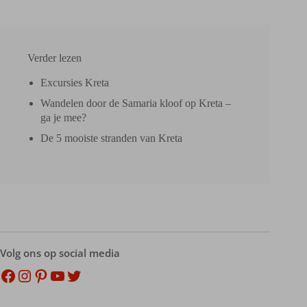
Verder lezen
Excursies Kreta
Wandelen door de Samaria kloof op Kreta –
ga je mee?
De 5 mooiste stranden van Kreta
Volg ons op social media
Facebook
Instagram
Pinterest
YouTube
Twitter