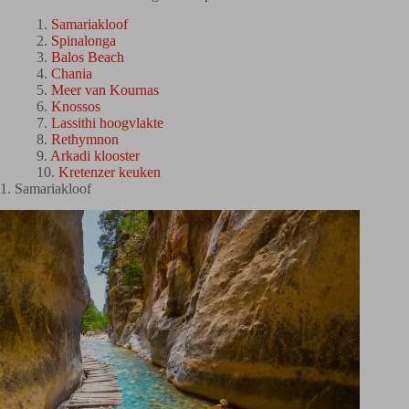
Samariakloof
Spinalonga
Balos Beach
Chania
Meer van Kournas
Knossos
Lassithi hoogvlakte
Rethymnon
Arkadi klooster
Kretenzer keuken
1. Samariakloof