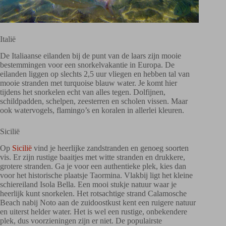
Italië
De Italiaanse eilanden bij de punt van de laars zijn mooie
bestemmingen voor een snorkelvakantie in Europa. De
eilanden liggen op slechts 2,5 uur vliegen en hebben tal van
mooie stranden met turquoise blauw water. Je komt hier
tijdens het snorkelen echt van alles tegen. Dolfijnen,
schildpadden, schelpen, zeesterren en scholen vissen. Maar
ook watervogels, flamingo’s en koralen in allerlei kleuren.
Sicilië
Op
Sicilië
vind je heerlijke zandstranden en genoeg soorten
vis. Er zijn rustige baaitjes met witte stranden en drukkere,
grotere stranden. Ga je voor een authentieke plek, kies dan
voor het historische plaatsje Taormina. Vlakbij ligt het kleine
schiereiland Isola Bella. Een mooi stukje natuur waar je
heerlijk kunt snorkelen. Het rotsachtige strand Calamosche
Beach nabij Noto aan de zuidoostkust kent een ruigere natuur
en uiterst helder water. Het is wel een rustige, onbekendere
plek, dus voorzieningen zijn er niet. De populairste