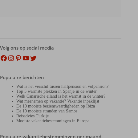
Volg ons op social media
Facebook
Instagram
Pinterest
YouTube
Twitter
Populaire berichten
Wat is het verschil tussen halfpension en volpension?
Top 5 warmste plekken in Spanje in de winter
Welk Canarische eiland is het warmst in de winter?
Wat meenemen op vakantie? Vakantie inpaklijst
De 10 mooiste bezienswaardigheden op Ibiza
De 10 mooiste stranden van Samos
Reisadvies Turkije
Mooiste vakantiebestemmingen in Europa
Populaire vakantiebestemmingen per maand