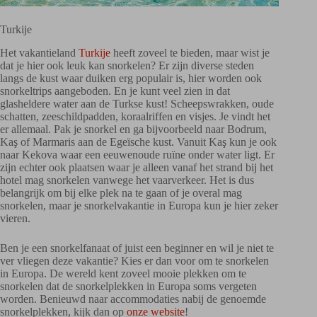
Turkije
Het vakantieland
Turkije
heeft zoveel te bieden, maar wist je
dat je hier ook leuk kan snorkelen? Er zijn diverse steden
langs de kust waar duiken erg populair is, hier worden ook
snorkeltrips aangeboden. En je kunt veel zien in dat
glasheldere water aan de Turkse kust! Scheepswrakken, oude
schatten, zeeschildpadden, koraalriffen en visjes. Je vindt het
er allemaal. Pak je snorkel en ga bijvoorbeeld naar Bodrum,
Kaş of Marmaris aan de Egeïsche kust. Vanuit Kaş kun je ook
naar Kekova waar een eeuwenoude ruïne onder water ligt. Er
zijn echter ook plaatsen waar je alleen vanaf het strand bij het
hotel mag snorkelen vanwege het vaarverkeer. Het is dus
belangrijk om bij elke plek na te gaan of je overal mag
snorkelen, maar je snorkelvakantie in Europa kun je hier zeker
vieren.
Ben je een snorkelfanaat of juist een beginner en wil je niet te
ver vliegen deze vakantie? Kies er dan voor om te snorkelen
in Europa. De wereld kent zoveel mooie plekken om te
snorkelen dat de snorkelplekken in Europa soms vergeten
worden. Benieuwd naar accommodaties nabij de genoemde
snorkelplekken, kijk dan op
onze website
!