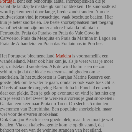
Portugal
kent een behoorlijk aantal snorkelplekken die je
vanaf de landzijde makkelijk kunt ontdekken. De zuidoostkust
wordt gekenmerkt door lange, brede zandstranden. Aan de
zuidwestkust vind je rotsachtige, vaak beschutte baaien. Hier
kun je beter snorkelen. De beste snorkelplaatsen met toegang
vanaf het strand zijn onder andere Praia da Infanta in
Ferragudo, Praia do Paraíso en Praia do Vale Covo in
Carvoeiro, Praia da Mesquita en Praia da Marinha in Lagoa en
Praia de Albandeira en Praia das Fontainhas in Porches.
Het Portugese bloemeneiland
Madeira
is voornamelijk een
wandeleiland. Maar ook hier kun je, als je weet waar je moet
zijn, uitstekend snorkelen. Als de wind kalm is en de zon
schijnt, zijn dat de ideale weersomstandigheden om te
snorkelen. In het zuidoosten is Garajau Marine Reserve een
goede plek om te water te gaan, omdat er ook vaak toezicht is.
Of reis af naar de omgeving Barreirinha in Funchal en zoek
daar een plekje. Ben je gek op avontuur en vind je het niet erg
om je eerst in het zweet te werken alvorens je gaat snorkelen?
Ga dan een keer naar Praia do Toco. Op slechts 5 minuten
zwemmen van Barreirinha. Een populaire snorkelplek, maar
wel voor de ervaren snorkelaar.
Ook Garajau Beach is een goede plek, maar hier moet je wel
betalen. Via een kabelwagentje kom je op dit strand, dat
behoort tot een van de weinige stranden van het eiland.