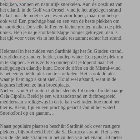
bekijken, zonnen en natuurlijk snorkelen. Aan de oostkust van
het eiland, in de Golf van Orosei, vind je het afgelegen strand
Cala Luna. Je moet er wel even voor lopen, maar dan heb je
ook wat! Een prachtige baai en een van de beste plekken om
te snorkelen. De steile kliffen en kleine grotten maken de plek
uniek. Heb je na je snorkeluitstapje honger gekregen, dan is
het tijd voor verse vis in het lokale restaurant achter het strand.
Helemaal in het zuiden van Sardinië ligt het Su Giudeu strand.
Goudkleurig zand en helder, ondiep water. Een goede plek om
in te stappen. Het is zelfs zo ondiep dat je lopend naar het
nabijgelegen eilandje kunt. Door de riffen en de Mistral-wind
is het een geliefde plek om te snorkelen. Het is ook dé plek
waar je flamingo’s kunt zien. Houd wel afstand, want in de
lagunes hebben ze hun broedplaats.
Niet ver van Su Giudeu ligt het slechts 150 meter brede baaitje
Cala Cipolla. Beeld je een wit zandstrand en dichtbegroeid
mediterraan struikgewas in en je kan wel raden hoe mooi het
hier is. Klein, fijn en een prachtig gezicht vanuit het water!
Snorkelbril op en gaannn…
Naast populaire plaatsen beschikt Sardinië ook over rustigere
plekken, bijvoorbeeld het Cala Sa Barracca strand. Het is een
van de kleinste stranden in het zuiden van het eiland. 30 meter