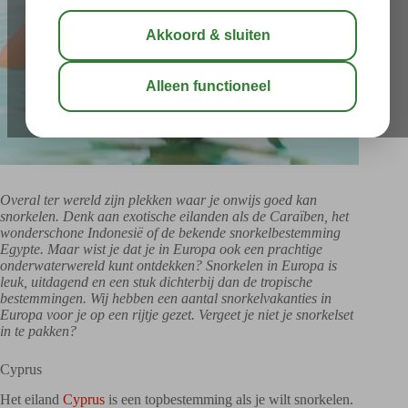
Overal ter wereld zijn plekken waar je onwijs goed kan
snorkelen. Denk aan exotische eilanden als de Caraïben, het
wonderschone Indonesië of de bekende snorkelbestemming
Egypte. Maar wist je dat je in Europa ook een prachtige
onderwaterwereld kunt ontdekken? Snorkelen in Europa is
leuk, uitdagend en een stuk dichterbij dan de tropische
bestemmingen. Wij hebben een aantal snorkelvakanties in
Europa voor je op een rijtje gezet. Vergeet je niet je snorkelset
in te pakken?
Cyprus
Het eiland
Cyprus
is een topbestemming als je wilt snorkelen.