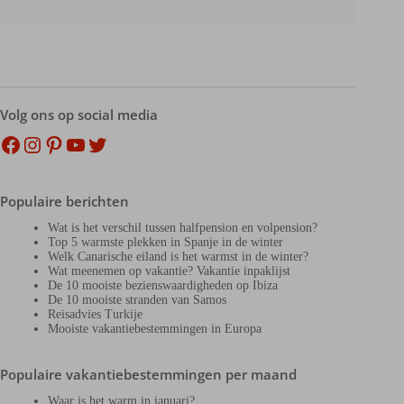
Volg ons op social media
Facebook
Instagram
Pinterest
YouTube
Twitter
Populaire berichten
Wat is het verschil tussen halfpension en volpension?
Top 5 warmste plekken in Spanje in de winter
Welk Canarische eiland is het warmst in de winter?
Wat meenemen op vakantie? Vakantie inpaklijst
De 10 mooiste bezienswaardigheden op Ibiza
De 10 mooiste stranden van Samos
Reisadvies Turkije
Mooiste vakantiebestemmingen in Europa
Populaire vakantiebestemmingen per maand
Waar is het warm in januari?