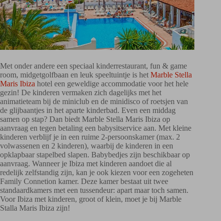
Met onder andere een speciaal kinderrestaurant, fun & game
room, midgetgolfbaan en leuk speeltuintje is het
Marble Stella
Maris Ibiza
hotel een geweldige accommodatie voor het hele
gezin! De kinderen vermaken zich dagelijks met het
animatieteam bij de miniclub en de minidisco of roetsjen van
de glijbaantjes in het aparte kinderbad. Even een middag
samen op stap? Dan biedt Marble Stella Maris Ibiza op
aanvraag en tegen betaling een babysitservice aan. Met kleine
kinderen verblijf je in een ruime 2-persoonskamer (max. 2
volwassenen en 2 kinderen), waarbij de kinderen in een
opklapbaar stapelbed slapen. Babybedjes zijn beschikbaar op
aanvraag. Wanneer je Ibiza met kinderen aandoet die al
redelijk zelfstandig zijn, kan je ook kiezen voor een zogeheten
Family Connetion kamer. Deze kamer bestaat uit twee
standaardkamers met een tussendeur: apart maar toch samen.
Voor Ibiza met kinderen, groot of klein, moet je bij Marble
Stalla Maris Ibiza zijn!