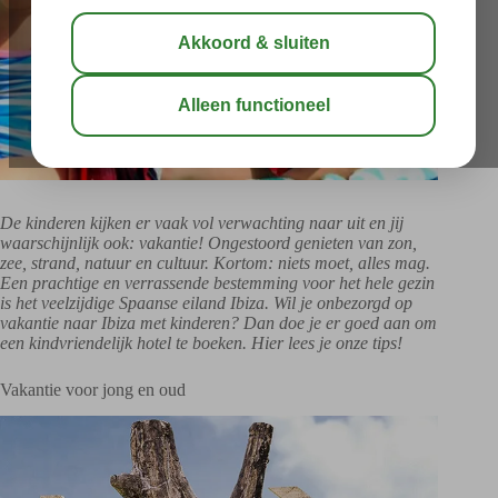
De kinderen kijken er vaak vol verwachting naar uit en jij
waarschijnlijk ook: vakantie! Ongestoord genieten van zon,
zee, strand, natuur en cultuur. Kortom: niets moet, alles mag.
Een prachtige en verrassende bestemming voor het hele gezin
is het veelzijdige Spaanse eiland Ibiza. Wil je onbezorgd op
vakantie naar Ibiza met kinderen? Dan doe je er goed aan om
een kindvriendelijk hotel te boeken. Hier lees je onze tips!
Vakantie voor jong en oud