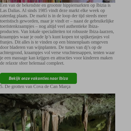
Een van de bekendste en grootste hippiemarkten op Ibizia is
Las Dalias. Al sinds 1985 vindt deze markt elke week op
zaterdag plaats. De markt is in de loop der tijd steeds meer
toeristisch geworden, maar je vindt er – naast de gebruikelijke
toeristenkraampjes – nog altijd veel authentieke Ibiza-
producten. Van lokale specialiteiten tot robuuste Ibiza-laarzen,
kraampjes waar je oude lp’s kunt kopen tot spijkerjasjes vol
franjes. Dit alles is te vinden op een binnenplaats omgeven
door bladeren van wijnplanten. De tunes van dj’s op de
achtergrond, kraampjes vol verse vruchtensappen, tenten waar
je een massage kan krijgen en attracties voor kinderen maken
de relaxte sfeer helemaal compleet.
Bekijk onze vakanties naar Ibiza
5. De grotten van Cova de Can Marça