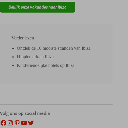
Bekijk onze vakanties naar Ibiza
Verder lezen
Ontdek de 10 mooiste stranden van Ibiza
Hippiemarkten Ibiza
Kindvriendelijke hotels op Ibiza
Volg ons op social media
Facebook
Instagram
Pinterest
YouTube
Twitter