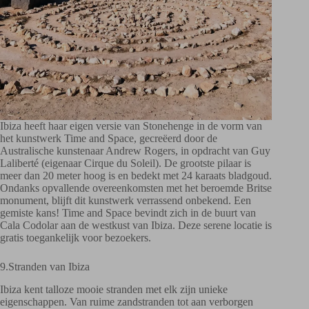
Ibiza heeft haar eigen versie van Stonehenge in de vorm van
het kunstwerk Time and Space, gecreëerd door de
Australische kunstenaar Andrew Rogers, in opdracht van Guy
Laliberté (eigenaar Cirque du Soleil). De grootste pilaar is
meer dan 20 meter hoog is en bedekt met 24 karaats bladgoud.
Ondanks opvallende overeenkomsten met het beroemde Britse
monument, blijft dit kunstwerk verrassend onbekend. Een
gemiste kans! Time and Space bevindt zich in de buurt van
Cala Codolar aan de westkust van Ibiza. Deze serene locatie is
gratis toegankelijk voor bezoekers.
9.Stranden van Ibiza
Ibiza kent talloze mooie stranden met elk zijn unieke
eigenschappen. Van ruime zandstranden tot aan verborgen