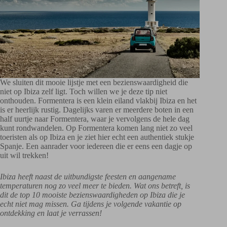
We sluiten dit mooie lijstje met een bezienswaardigheid die
niet op Ibiza zelf ligt. Toch willen we je deze tip niet
onthouden. Formentera is een klein eiland vlakbij Ibiza en het
is er heerlijk rustig. Dagelijks varen er meerdere boten in een
half uurtje naar Formentera, waar je vervolgens de hele dag
kunt rondwandelen. Op Formentera komen lang niet zo veel
toeristen als op Ibiza en je ziet hier echt een authentiek stukje
Spanje. Een aanrader voor iedereen die er eens een dagje op
uit wil trekken!
Ibiza heeft naast de uitbundigste feesten en aangename
temperaturen nog zo veel meer te bieden. Wat ons betreft, is
dit de top 10 mooiste bezienswaardigheden op Ibiza die je
echt niet mag missen. Ga tijdens je volgende vakantie op
ontdekking en laat je verrassen!