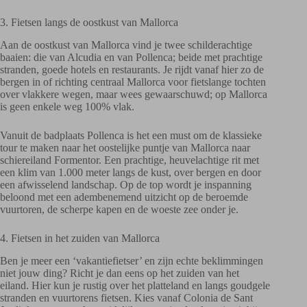
3. Fietsen langs de oostkust van Mallorca
Aan de oostkust van Mallorca vind je twee schilderachtige
baaien: die van Alcudia en van Pollenca; beide met prachtige
stranden, goede hotels en restaurants. Je rijdt vanaf hier zo de
bergen in of richting centraal Mallorca voor fietslange tochten
over vlakkere wegen, maar wees gewaarschuwd; op Mallorca
is geen enkele weg 100% vlak.
Vanuit de badplaats Pollenca is het een must om de klassieke
tour te maken naar het oostelijke puntje van Mallorca naar
schiereiland Formentor. Een prachtige, heuvelachtige rit met
een klim van 1.000 meter langs de kust, over bergen en door
een afwisselend landschap. Op de top wordt je inspanning
beloond met een adembenemend uitzicht op de beroemde
vuurtoren, de scherpe kapen en de woeste zee onder je.
4. Fietsen in het zuiden van Mallorca
Ben je meer een ‘vakantiefietser’ en zijn echte beklimmingen
niet jouw ding? Richt je dan eens op het zuiden van het
eiland. Hier kun je rustig over het platteland en langs goudgele
stranden en vuurtorens fietsen. Kies vanaf Colonia de Sant