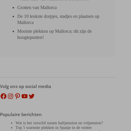
Grotten van Mallorca
De 10 leukste dorpjes, stadjes en plaatsen op
Mallorca
Mooiste plekken op Mallorca: dit zijn de
hoogtepunten!
Volg ons op social media
Facebook
Instagram
Pinterest
YouTube
Twitter
Populaire berichten
Wat is het verschil tussen halfpension en volpension?
Top 5 warmste plekken in Spanje in de winter