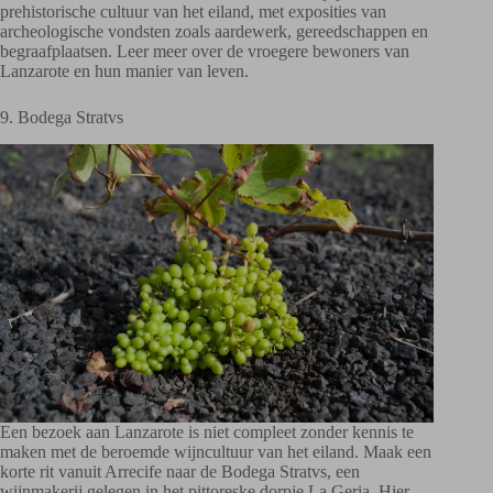
prehistorische cultuur van het eiland, met exposities van
archeologische vondsten zoals aardewerk, gereedschappen en
begraafplaatsen. Leer meer over de vroegere bewoners van
Lanzarote en hun manier van leven.
9. Bodega Stratvs
Een bezoek aan Lanzarote is niet compleet zonder kennis te
maken met de beroemde wijncultuur van het eiland. Maak een
korte rit vanuit Arrecife naar de Bodega Stratvs, een
wijnmakerij gelegen in het pittoreske dorpje La Geria. Hier