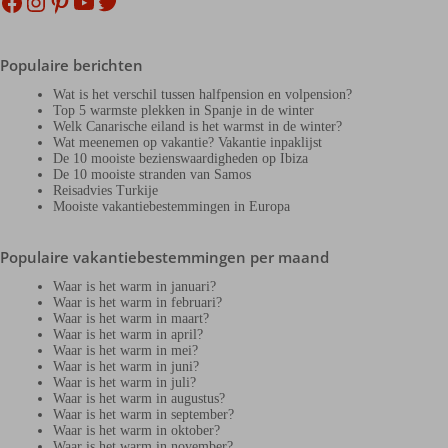
Facebook
Instagram
Pinterest
YouTube
Twitter
Populaire berichten
Wat is het verschil tussen halfpension en volpension?
Top 5 warmste plekken in Spanje in de winter
Welk Canarische eiland is het warmst in de winter?
Wat meenemen op vakantie? Vakantie inpaklijst
De 10 mooiste bezienswaardigheden op Ibiza
De 10 mooiste stranden van Samos
Reisadvies Turkije
Mooiste vakantiebestemmingen in Europa
Populaire vakantiebestemmingen per maand
Waar is het warm in januari?
Waar is het warm in februari?
Waar is het warm in maart?
Waar is het warm in april?
Waar is het warm in mei?
Waar is het warm in juni?
Waar is het warm in juli?
Waar is het warm in augustus?
Waar is het warm in september?
Waar is het warm in oktober?
Waar is het warm in november?