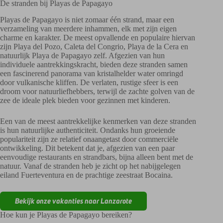
De stranden bij Playas de Papagayo
Playas de Papagayo is niet zomaar één strand, maar een
verzameling van meerdere inhammen, elk met zijn eigen
charme en karakter. De meest opvallende en populaire hiervan
zijn Playa del Pozo, Caleta del Congrio, Playa de la Cera en
natuurlijk Playa de Papagayo zelf. Afgezien van hun
individuele aantrekkingskracht, bieden deze stranden samen
een fascinerend panorama van kristalhelder water omringd
door vulkanische kliffen. De verlaten, rustige sfeer is een
droom voor natuurliefhebbers, terwijl de zachte golven van de
zee de ideale plek bieden voor gezinnen met kinderen.
Een van de meest aantrekkelijke kenmerken van deze stranden
is hun natuurlijke authenticiteit. Ondanks hun groeiende
populariteit zijn ze relatief onaangetast door commerciële
ontwikkeling. Dit betekent dat je, afgezien van een paar
eenvoudige restaurants en strandbars, bijna alleen bent met de
natuur. Vanaf de stranden heb je zicht op het nabijgelegen
eiland Fuerteventura en de prachtige zeestraat Bocaina.
Bekijk onze vakanties naar Lanzarote
Hoe kun je Playas de Papagayo bereiken?