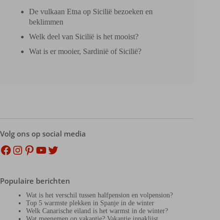
De vulkaan Etna op Sicilië bezoeken en
beklimmen
Welk deel van Sicilië is het mooist?
Wat is er mooier, Sardinië of Sicilië?
Volg ons op social media
Facebook
Instagram
Pinterest
YouTube
Twitter
Populaire berichten
Wat is het verschil tussen halfpension en volpension?
Top 5 warmste plekken in Spanje in de winter
Welk Canarische eiland is het warmst in de winter?
Wat meenemen op vakantie? Vakantie inpaklijst