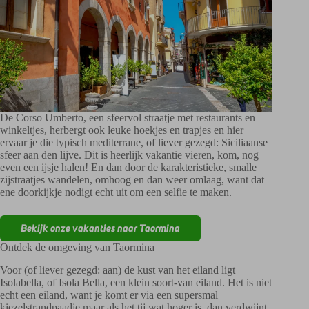
De Corso Umberto, een sfeervol straatje met restaurants en
winkeltjes, herbergt ook leuke hoekjes en trapjes en hier
ervaar je die typisch mediterrane, of liever gezegd: Siciliaanse
sfeer aan den lijve. Dit is heerlijk vakantie vieren, kom, nog
even een ijsje halen! En dan door de karakteristieke, smalle
zijstraatjes wandelen, omhoog en dan weer omlaag, want dat
ene doorkijkje nodigt echt uit om een selfie te maken.
Bekijk onze vakanties naar Taormina
Ontdek de omgeving van Taormina
Voor (of liever gezegd: aan) de kust van het eiland ligt
Isolabella, of Isola Bella, een klein soort-van eiland. Het is niet
echt een eiland, want je komt er via een supersmal
kiezelstrandpaadje maar als het tij wat hoger is, dan verdwijnt