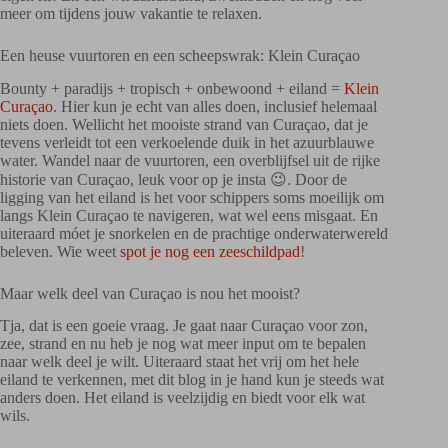
meer om tijdens jouw vakantie te relaxen.
Een heuse vuurtoren en een scheepswrak: Klein Curaçao
Bounty + paradijs + tropisch + onbewoond + eiland =
Klein
Curaçao
. Hier kun je echt van alles doen, inclusief helemaal
niets doen. Wellicht het mooiste strand van Curaçao, dat je
tevens verleidt tot een verkoelende duik in het azuurblauwe
water. Wandel naar de vuurtoren, een overblijfsel uit de rijke
historie van Curaçao, leuk voor op je insta 😉. Door de
ligging van het eiland is het voor schippers soms moeilijk om
langs Klein Curaçao te navigeren, wat wel eens misgaat. En
uiteraard móet je snorkelen en de prachtige onderwaterwereld
beleven. Wie weet
spot je nog een zeeschildpad
!
Maar welk deel van Curaçao is nou het mooist?
Tja, dat is een goeie vraag. Je gaat naar Curaçao voor zon,
zee, strand en nu heb je nog wat meer input om te bepalen
naar welk deel je wilt. Uiteraard staat het vrij om het hele
eiland te verkennen, met dit blog in je hand kun je steeds wat
anders doen. Het eiland is veelzijdig en biedt voor elk wat
wils.