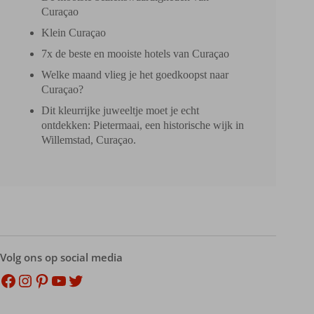
Curaçao
Klein Curaçao
7x de beste en mooiste hotels van Curaçao
Welke maand vlieg je het goedkoopst naar
Curaçao?
Dit kleurrijke juweeltje moet je echt
ontdekken: Pietermaai, een historische wijk in
Willemstad, Curaçao.
Volg ons op social media
Facebook
Instagram
Pinterest
YouTube
Twitter