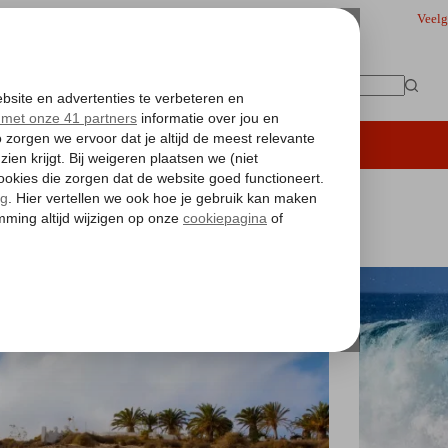
Veelg
Geen
resultaten
iding
Hoteltips
Vakantie boeken