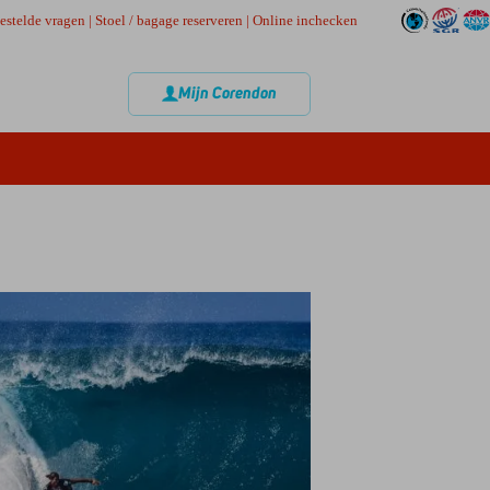
estelde vragen
|
Stoel / bagage reserveren
|
Online inchecken
Mijn Corendon