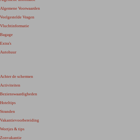
Algemene Voorwaarden
Veelgestelde Vragen
Vluchtinformatie
Bagage
Extra's
Autohuur
Achter de schermen
Activiteiten
Bezienswaardigheden
Hoteltips
Stranden
Vakantievoorbereiding
Weetjes & tips
Zonvakantie