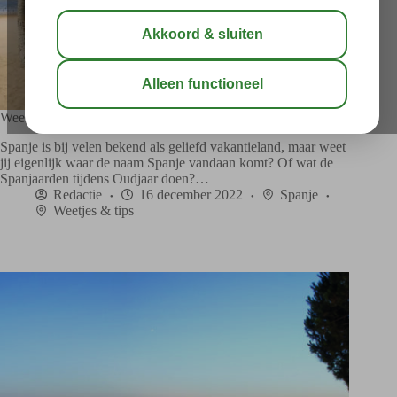
Weetjes over Spanje: 12 leuke feiten die je nog niet wist
Spanje is bij velen bekend als geliefd vakantieland, maar weet
jij eigenlijk waar de naam Spanje vandaan komt? Of wat de
Spanjaarden tijdens Oudjaar doen?…
Redactie
16 december 2022
Spanje
Weetjes & tips