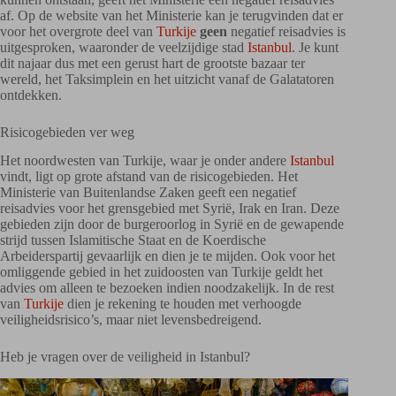
af. Op de website van het Ministerie kan je terugvinden dat er
voor het overgrote deel van
Turkije
geen
negatief reisadvies is
uitgesproken, waaronder de veelzijdige stad
Istanbul
. Je kunt
dit najaar dus met een gerust hart de grootste bazaar ter
wereld, het Taksimplein en het uitzicht vanaf de Galatatoren
ontdekken.
Risicogebieden ver weg
Het noordwesten van Turkije, waar je onder andere
Istanbul
vindt, ligt op grote afstand van de risicogebieden. Het
Ministerie van Buitenlandse Zaken geeft een negatief
reisadvies voor het grensgebied met Syrië, Irak en Iran. Deze
gebieden zijn door de burgeroorlog in Syrië en de gewapende
strijd tussen Islamitische Staat en de Koerdische
Arbeiderspartij gevaarlijk en dien je te mijden. Ook voor het
omliggende gebied in het zuidoosten van Turkije geldt het
advies om alleen te bezoeken indien noodzakelijk. In de rest
van
Turkije
dien je rekening te houden met verhoogde
veiligheidsrisico’s, maar niet levensbedreigend.
Heb je vragen over de veiligheid in Istanbul?