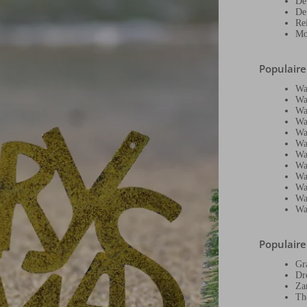
De
De
Re
Mo
Populair
Wa
Wa
Wa
Wa
Wa
Wa
Wa
Wa
Wa
Wa
Wa
Wa
Populair
Gr
Dr
Za
Th