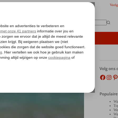
Veelg
Geen
resultaten
iding
Hoteltips
Vakantie boeken
an het!
Volg ons 
Facebo
Inst
Pi
Populaire
Wa
To
We
Wa