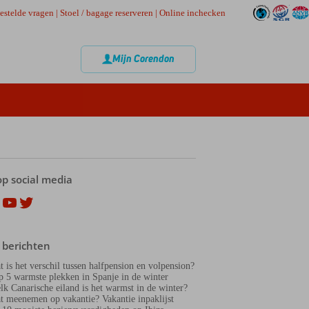
estelde vragen
|
Stoel / bagage reserveren
|
Online inchecken
Mijn Corendon
op social media
ok
agram
nterest
YouTube
Twitter
 berichten
t is het verschil tussen halfpension en volpension?
p 5 warmste plekken in Spanje in de winter
lk Canarische eiland is het warmst in de winter?
t meenemen op vakantie? Vakantie inpaklijst