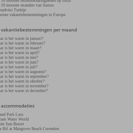
 10 mooiste bezienswaardigheden op Ibiza
 10 mooiste stranden van Samos
isadvies Turkije
oiste vakantiebestemmingen in Europa
e vakantiebestemmingen per maand
ar is het warm in januari?
ar is het warm in februari?
ar is het warm in maart?
ar is het warm in april?
ar is het warm in mei?
ar is het warm in juni?
ar is het warm in juli?
ar is het warm in augustus?
ar is het warm in september?
ar is het warm in oktober?
ar is het warm in november?
ar is het warm in december?
e accommodaties
and Park Lara
eam Water World
nte Sun Resort
e Rif at Mangrove Beach Corendon