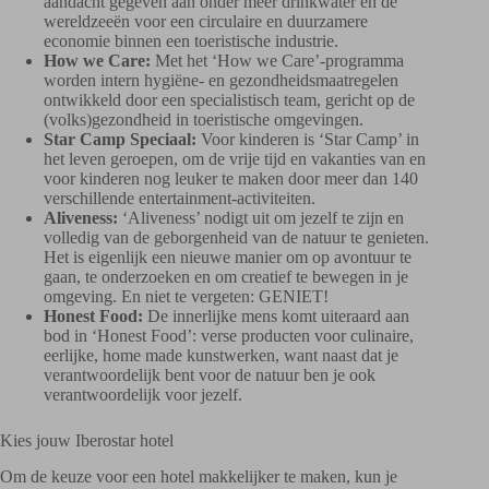
aandacht gegeven aan onder meer drinkwater en de
wereldzeeën voor een circulaire en duurzamere
economie binnen een toeristische industrie.
How we Care:
Met het ‘How we Care’-programma
worden intern hygiëne- en gezondheidsmaatregelen
ontwikkeld door een specialistisch team, gericht op de
(volks)gezondheid in toeristische omgevingen.
Star Camp Speciaal:
Voor kinderen is ‘Star Camp’ in
het leven geroepen, om de vrije tijd en vakanties van en
voor kinderen nog leuker te maken door meer dan 140
verschillende entertainment-activiteiten.
Aliveness:
‘Aliveness’ nodigt uit om jezelf te zijn en
volledig van de geborgenheid van de natuur te genieten.
Het is eigenlijk een nieuwe manier om op avontuur te
gaan, te onderzoeken en om creatief te bewegen in je
omgeving. En niet te vergeten: GENIET!
Honest Food:
De innerlijke mens komt uiteraard aan
bod in ‘Honest Food’: verse producten voor culinaire,
eerlijke, home made kunstwerken, want naast dat je
verantwoordelijk bent voor de natuur ben je ook
verantwoordelijk voor jezelf.
Kies jouw Iberostar hotel
Om de keuze voor een hotel makkelijker te maken, kun je