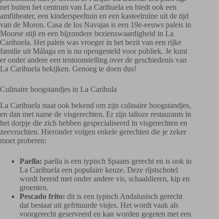
net buiten het centrum van La Carihuela en biedt ook een
amfitheater, een kinderspeeltuin en een kasteelruïne uit de tijd
van de Moren. Casa de los Navajas is een 19e-eeuws paleis in
Moorse stijl en een bijzondere bezienswaardigheid in La
Carihuela. Het paleis was vroeger in het bezit van een rijke
familie uit Málaga en is nu opengesteld voor publiek. Je kunt
er onder andere een tentoonstelling over de geschiedenis van
La Carihuela bekijken. Genoeg te doen dus!
Culinaire hoogstandjes in La Carihula
La Carihuela staat ook bekend om zijn culinaire hoogstandjes,
en dan met name de visgerechten. Er zijn talloze restaurants in
het dorpje die zich hebben gespecialiseerd in visgerechten en
zeevruchten. Hieronder volgen enkele gerechten die je zeker
moet proberen:
Paella:
paella is een typisch Spaans gerecht en is ook in
La Carihuela een populaire keuze. Deze rijstschotel
wordt bereid met onder andere vis, schaaldieren, kip en
groenten.
Pescado frito:
dit is een typisch Andalusisch gerecht
dat bestaat uit gefrituurde visjes. Het wordt vaak als
voorgerecht geserveerd en kan worden gegeten met een