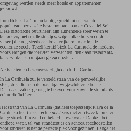
omgeving werden steeds meer hotels en appartementen
gebouwd.
Inmiddels is La Carihuela uitgegroeid tot een van de
populairste toeristische bestemmingen aan de Costa del Sol.
Deze historische buurt heeft zijn authentieke sfeer weten te
behouden, met smalle straatjes, witgekalkte huizen en de
visserij die nog steeds een belangrijke rol in de lokale
economie speelt. Tegelijkertijd biedt La Carihuela de moderne
voorzieningen die toeristen verwachten; denk aan restaurants,
bars, winkels en uitgaansgelegenheden.
Activiteiten en bezienswaardigheden in La Carihuela
In La Carihuela zul je versteld staan van de gemoedelijke
sfeer, de cultuur en de prachtige witgeschilderde huisjes.
Daarnaast valt er genoeg te beleven voor zowel de strand- als
cultuurliefhebber.
Het strand van La Carihuela (dat heel toepasselijk Playa de la
Carihuela heet) is een echte
must-see
, met zijn twee kilometer
lange strook, fijn zand en helderblauwe water. Dankzij het
ondiepe water, tal van strandtentjes en genoeg speeltoestellen
voor kinderen is het de perfecte plek voor gezinnen. Langs het