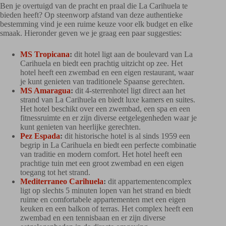
Ben je overtuigd van de pracht en praal die La Carihuela te
bieden heeft? Op steenworp afstand van deze authentieke
bestemming vind je een ruime keuze voor elk budget en elke
smaak. Hieronder geven we je graag een paar suggesties:
MS Tropicana
:
dit hotel ligt aan de boulevard van La
Carihuela en biedt een prachtig uitzicht op zee. Het
hotel heeft een zwembad en een eigen restaurant, waar
je kunt genieten van traditionele Spaanse gerechten.
MS Amaragua
:
dit 4-sterrenhotel ligt direct aan het
strand van La Carihuela en biedt luxe kamers en suites.
Het hotel beschikt over een zwembad, een spa en een
fitnessruimte en er zijn diverse eetgelegenheden waar je
kunt genieten van heerlijke gerechten.
Pez Espada
:
dit historische hotel is al sinds 1959 een
begrip in La Carihuela en biedt een perfecte combinatie
van traditie en modern comfort. Het hotel heeft een
prachtige tuin met een groot zwembad en een eigen
toegang tot het strand.
Mediterraneo Carihuela
:
dit appartementencomplex
ligt op slechts 5 minuten lopen van het strand en biedt
ruime en comfortabele appartementen met een eigen
keuken en een balkon of terras. Het complex heeft een
zwembad en een tennisbaan en er zijn diverse