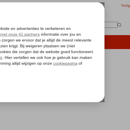
Veelg
Geen
resultaten
iding
Hoteltips
Vakantie boeken